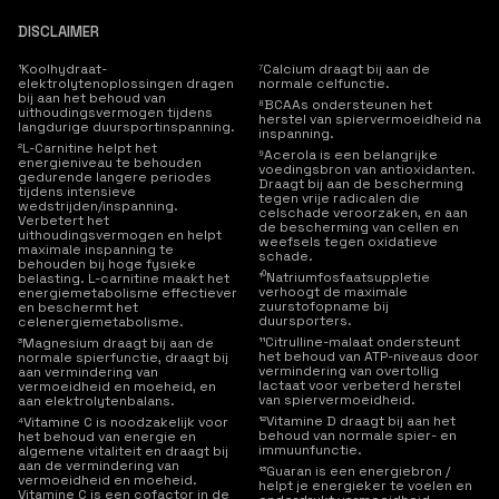
DISCLAIMER
¹Koolhydraat-
⁷Calcium draagt bij aan de
elektrolytenoplossingen dragen
normale celfunctie.
bij aan het behoud van
⁸BCAAs ondersteunen het
uithoudingsvermogen tijdens
herstel van spiervermoeidheid na
langdurige duursportinspanning.
inspanning.
²L-Carnitine helpt het
⁹Acerola is een belangrijke
energieniveau te behouden
voedingsbron van antioxidanten.
gedurende langere periodes
Draagt bij aan de bescherming
tijdens intensieve
tegen vrije radicalen die
wedstrijden/inspanning.
celschade veroorzaken, en aan
Verbetert het
de bescherming van cellen en
uithoudingsvermogen en helpt
weefsels tegen oxidatieve
maximale inspanning te
schade.
behouden bij hoge fysieke
¹⁰Natriumfosfaatsuppletie
belasting. L-carnitine maakt het
verhoogt de maximale
energiemetabolisme effectiever
zuurstofopname bij
en beschermt het
duursporters.
celenergiemetabolisme.
¹¹Citrulline-malaat ondersteunt
³Magnesium draagt bij aan de
het behoud van ATP-niveaus door
normale spierfunctie, draagt bij
vermindering van overtollig
aan vermindering van
lactaat voor verbeterd herstel
vermoeidheid en moeheid, en
van spiervermoeidheid.
aan elektrolytenbalans.
¹²Vitamine D draagt bij aan het
⁴Vitamine C is noodzakelijk voor
behoud van normale spier- en
het behoud van energie en
immuunfunctie.
algemene vitaliteit en draagt bij
aan de vermindering van
¹³Guaran is een energiebron /
vermoeidheid en moeheid.
helpt je energieker te voelen en
Vitamine C is een cofactor in de