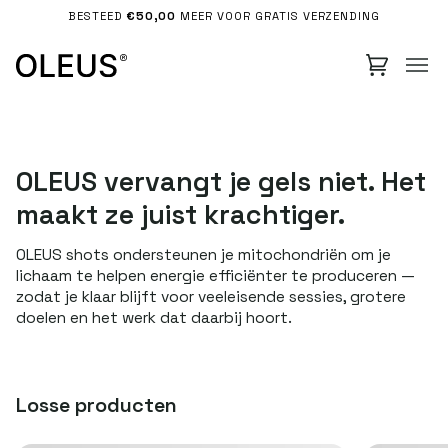
Doorgaan
BESTEED
€50,00
MEER VOOR GRATIS VERZENDING
naar
artikel
×
Stay in the loop
Sign up for product drops, offers, and updates.
SUBSCRIBE
OLEUS vervangt je gels niet. Het
maakt ze juist krachtiger.
OLEUS shots ondersteunen je mitochondriën om je
lichaam te helpen energie efficiënter te produceren —
zodat je klaar blijft voor veeleisende sessies, grotere
Rekening
doelen en het werk dat daarbij hoort.
Winkelmand
Losse producten
Nederlands