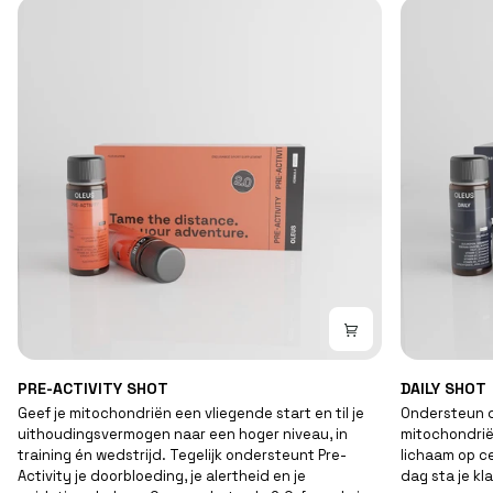
PRE-
DAILY
PRE-ACTIVITY SHOT
DAILY SHOT
ACTIVITY
SHOT
Geef je mitochondriën een vliegende start en til je
Ondersteun d
SHOT
uithoudingsvermogen naar een hoger niveau, in
mitochondrië
training én wedstrijd. Tegelijk ondersteunt Pre-
lichaam op ce
Activity je doorbloeding, je alertheid en je
dag sta je kl