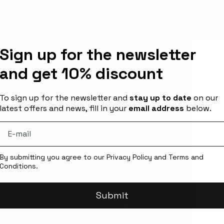
rmativa sulla Privacy
rint
Sign up for the newsletter
and get 10% discount
P
To sign up for the newsletter and
stay up to date
on our
m
latest offers and news, fill in your
email address
below.
s
Res
By submitting you agree to our
Privacy Policy
and
Terms and
di
Conditions.
Ema
Submit