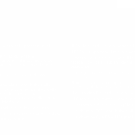
nimento delle prestazioni di
⁷Il Calcio contribuisce al normale 
⁸I BCAAs supportano il miglioramen
olungati durante la
⁹L'Acerola è una delle principali f
 mantenere il massimo sforzo in
radicali liberi che causano danni ce
lismo energetico più efficace e
ossidativi.
¹⁰L'integrazione con sodio fosfato
iduzione della stanchezza e
resistenza.
¹¹Il citrullina-malato supporta il m
generale e contribuisce alla
eccesso, migliorando il recupero d
n cofattore nella sintesi della
¹²La Vitamina D contribuisce al m
ocondri. La Vitamina C
 e al mantenimento della normale
¹³Il Guaran è una fonte di energia /
zio fisico.
¹⁴L'estratto di foglie di olivo (Ole
stazioni cognitive e mentali.
¹⁵La Vitamina B12 contribuisce all
utili alla costruzione muscolare
¹⁶La Vitamina C, la B6 e il Magne
ita muscolare.