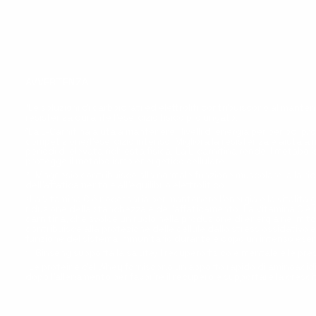
AVVERTENZA
¹Le soluzioni di carboidrati ed elettroliti contribuiscono al mante
resistenza durante l'esercizio fisico prolungato.
²La L-Carnitina aiuta a mantenere i livelli di energia per periodi pr
competizione/l'esercizio intenso. Migliora la resistenza e aiuta a
periodi di elevata richiesta fisica. La L-carnitina rende il metabo
protegge il metabolismo energetico cellulare.
³Il Magnesio contribuisce alla normale funzione muscolare, alla r
dell'affaticamento e all'equilibrio elettrolitico.
⁴La Vitamina C è necessaria per mantenere l'energia e la vitalità 
riduzione della stanchezza e dell'affaticamento. La Vitamina C è u
carnitina, che svolge un ruolo nella produzione di energia nei mit
contribuisce alla protezione delle cellule dallo stress ossidativo
funzione del sistema immunitario durante e dopo un intenso eserci
⁵Il Ginseng supporta la salute/il recupero fisico e mentale e le pre
⁶Le proteine del Whey forniscono un apporto rapido di aminoacidi 
dopo l'allenamento per favorire il recupero e supportare la cresc