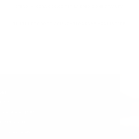
SPENDI ANCORA
€50,00
PER LA SPEDIZIONE GRATUITA
TUTTI I PRODOTTI
SCIENZA
BLOG
DOVE ACQUISTARE
ONI
ozio
age subscriptions
dizione e resi
ini e Condizioni