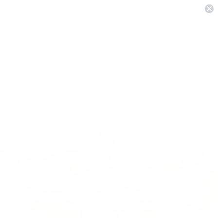
NL
IT
ACCOUNT
CARRELLO
Austria
English
EUR
EN
Belgio
Nederlands
EUR
NL
Danimarca
Deutsch
DKK
DE
Francia
Español
EUR
ES
Germania
Italiano
EUR
IT
Italia
Français
EUR
FR
Lussemburgo
EUR
Paesi Bassi
EUR
Polonia
PLN