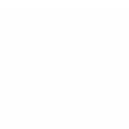
funzionamento delle cellule.
to del recupero dalla fatica muscolare dopo l'esercizio.
onti alimentari di antiossidanti. Contribuisce alla protezione dai
llulari e alla protezione delle cellule e dei tessuti dai danni
 aumenta il massimo assorbimento di ossigeno negli atleti di
antenimento dei livelli di ATP attraverso la riduzione dei lattati in
alla fatica muscolare.
antenimento della normale funzione muscolare e immunitaria.
 aiuta a sentirsi più energici e riduce la fatica.
uropein) titolato in Oleuropein ha attività antiossidante.
a riduzione della stanchezza e dell'affaticamento.
sio contribuiscono a un normale metabolismo energetico.