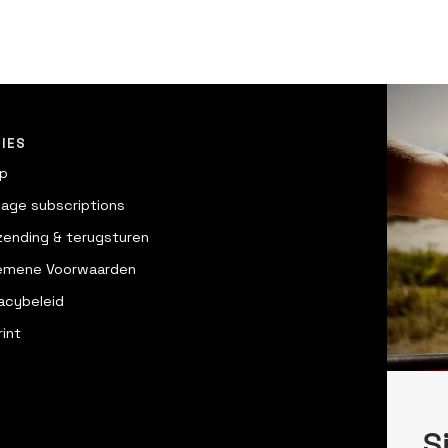
IES
p
age subscriptions
zending & terugsturen
emene Voorwaarden
vacybeleid
rint
S