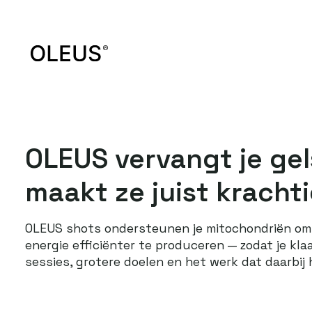
Doorgaan
naar
×
artikel
Stay in the loop
Sign up for product drops, offers, and updates.
SUBSCRIBE
OLEUS vervangt je gels
maakt ze juist krachti
OLEUS shots ondersteunen je mitochondriën om 
energie efficiënter te produceren — zodat je klaa
sessies, grotere doelen en het werk dat daarbij 