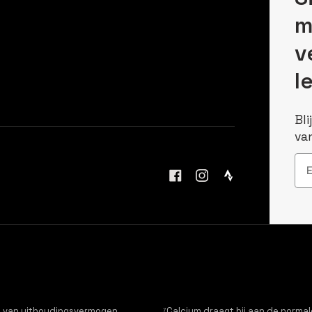
m
v
l
Bli
va
Ema
ud van uithoudingsvermogen
⁷Calcium draagt bij aan de normal