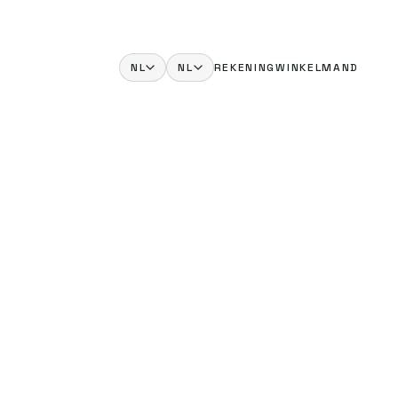
NL
NL
REKENING
WINKELMAND
lgië
English
EUR
EN
nemarken
Nederlands
DKK
NL
itsland
Deutsch
EUR
DE
ankrijk
Español
EUR
ES
alië
Italiano
EUR
IT
xemburg
Français
EUR
FR
derland
EUR
stenrijk
EUR
len
PLN