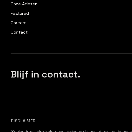
Onze Atleten
Featured
Careers
Contact
Blijf in contact.
DISCLAIMER
¹Koolhydraat-elektrolytenoplossingen dragen bij aan het beho