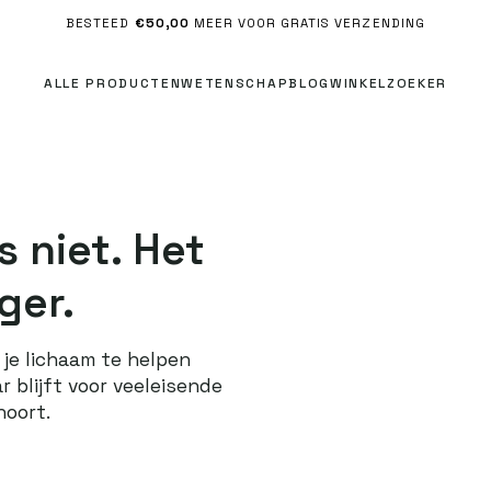
BESTEED
€50,00
MEER VOOR GRATIS VERZENDING
ALLE PRODUCTEN
WETENSCHAP
BLOG
WINKELZOEKER
Be
De
 niet. Het
Du
ger.
Fr
It
je lichaam te helpen
Lu
r blijft voor veeleisende
Ne
hoort.
Oo
Po