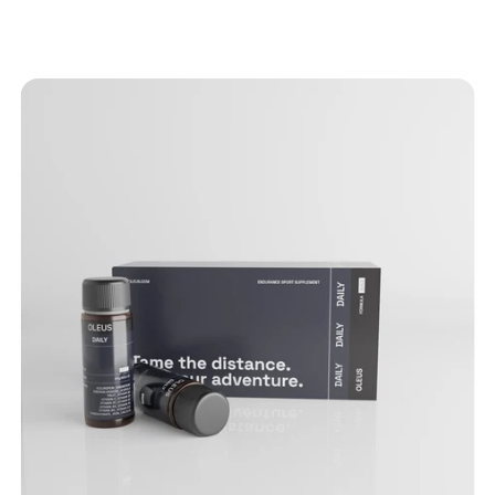
Po
Sp
Ve
Z
Zw