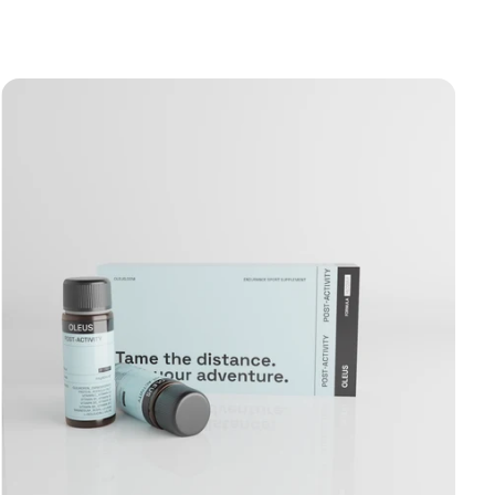
rtugal
EUR
anje
EUR
renigd Koninkrijk
GBP
weden
SEK
itserland
CHF