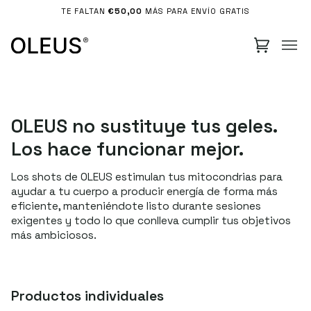
Ir
TE FALTAN
€50,00
MÁS PARA ENVÍO GRATIS
directamente
al
×
Stay in the loop
contenido
Sign up for product drops, offers, and updates.
SUBSCRIBE
OLEUS no sustituye tus geles.
Los hace funcionar mejor.
Los shots de OLEUS estimulan tus mitocondrias para
ayudar a tu cuerpo a producir energía de forma más
eficiente, manteniéndote listo durante sesiones
Cuenta
exigentes y todo lo que conlleva cumplir tus objetivos
más ambiciosos.
Carrito
Productos individuales
Español