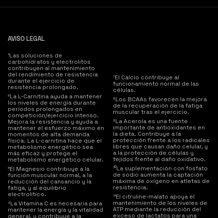
AVISO LEGAL
¹Las soluciones de
entrenamiento para favorecer la
carbohidratos y electrolitos
recuperación y el crecimiento
contribuyen al mantenimiento
muscular.
del rendimiento de resistencia
⁷El Calcio contribuye al
durante el ejercicio de
funcionamiento normal de las
resistencia prolongado.
células.
²La L-Carnitina ayuda a mantener
⁸Los BCAAs favorecen la mejora
los niveles de energía durante
de la recuperación de la fatiga
períodos prolongados en
muscular tras el ejercicio.
competición/ejercicio intenso.
⁹La Acerola es una fuente
Mejora la resistencia y ayuda a
importante de antioxidantes en
mantener el esfuerzo máximo en
la dieta. Contribuye a la
momentos de alta demanda
protección frente a los radicales
física. La L-carnitina hace que el
libres que causan daño celular, y
metabolismo energético sea
a la protección de células y
más eficaz y protege el
tejidos frente al daño oxidativo.
metabolismo energético celular.
¹⁰La suplementación con fosfato
³El Magnesio contribuye a la
de sodio aumenta la captación
función muscular normal, a la
máxima de oxígeno en atletas de
reducción del cansancio y la
resistencia.
fatiga, y al equilibrio
electrolítico.
¹¹El citruline-malato apoya el
mantenimiento de los niveles de
⁴La Vitamina C es necesaria para
ATP mediante la reducción del
mantener la energía y la vitalidad
exceso de lactatos para una
general, y contribuye a la