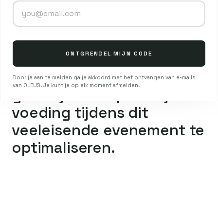
ultra-trail en vraag je je af
E-mailadres
hoe je jezelf goed van
brandstof voorziet om de
ONTGRENDEL MIJN CODE
afstand te overbruggen?
Dit artikel is voor jou! We
Door je aan te melden ga je akkoord met het ontvangen van e-mails
van OLEUS. Je kunt je op elk moment afmelden.
geven je alle tips om je
voeding tijdens dit
veeleisende evenement te
optimaliseren.