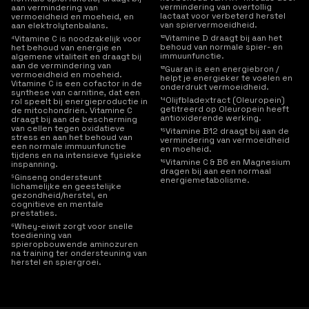
vermindering van overtollig
aan vermindering van
lactaat voor verbeterd herstel
vermoeidheid en moeheid, en
van spiervermoeidheid.
aan elektrolytenbalans.
¹²Vitamine D draagt bij aan het
⁴Vitamine C is noodzakelijk voor
behoud van normale spier- en
het behoud van energie en
immuunfunctie.
algemene vitaliteit en draagt bij
aan de vermindering van
¹³Guaran is een energiebron /
vermoeidheid en moeheid.
helpt je energieker te voelen en
Vitamine C is een cofactor in de
onderdrukt vermoeidheid.
synthese van carnitine, dat een
¹⁴Olijfbladextract (Oleuropein)
rol speelt bij energieproductie in
getitreerd op Oleuropein heeft
de mitochondriën. Vitamine C
antioxiderende werking.
draagt bij aan de bescherming
van cellen tegen oxidatieve
¹⁵Vitamine B12 draagt bij aan de
stress en aan het behoud van
vermindering van vermoeidheid
een normale immuunfunctie
en moeheid.
tijdens en na intensieve fysieke
¹⁶Vitamine C & B6 en Magnesium
inspanning.
dragen bij aan een normaal
⁵Ginseng ondersteunt
energiemetabolisme.
lichamelijke en geestelijke
gezondheid/herstel, en
cognitieve en mentale
prestaties.
⁶Whey-eiwit zorgt voor snelle
toediening van
spieropbouwende aminozuren
na training ter ondersteuning van
herstel en spiergroei.