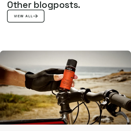
Other blogposts.
VIEW ALL
WHAT
WHY THE 
OLEUROPEIN
BEFOR
ACTUALLY
TRAINING 
DOES INSIDE
CELLUL
YOUR CELLS
DEADLI