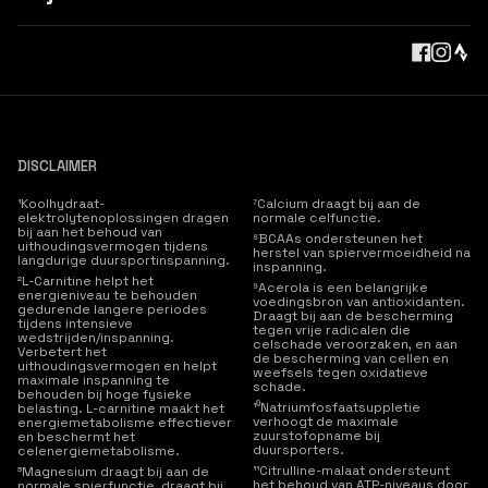
DISCLAIMER
¹Koolhydraat-
⁷Calcium draagt bij aan de
elektrolytenoplossingen dragen
normale celfunctie.
bij aan het behoud van
⁸BCAAs ondersteunen het
uithoudingsvermogen tijdens
herstel van spiervermoeidheid na
langdurige duursportinspanning.
inspanning.
²L-Carnitine helpt het
⁹Acerola is een belangrijke
energieniveau te behouden
voedingsbron van antioxidanten.
gedurende langere periodes
Draagt bij aan de bescherming
tijdens intensieve
tegen vrije radicalen die
wedstrijden/inspanning.
celschade veroorzaken, en aan
Verbetert het
de bescherming van cellen en
uithoudingsvermogen en helpt
weefsels tegen oxidatieve
maximale inspanning te
schade.
behouden bij hoge fysieke
¹⁰Natriumfosfaatsuppletie
belasting. L-carnitine maakt het
verhoogt de maximale
energiemetabolisme effectiever
zuurstofopname bij
en beschermt het
duursporters.
celenergiemetabolisme.
¹¹Citrulline-malaat ondersteunt
³Magnesium draagt bij aan de
het behoud van ATP-niveaus door
normale spierfunctie, draagt bij