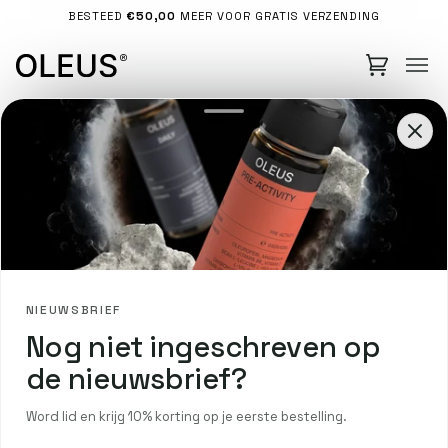
Doorgaan
BESTEED
€50,00
MEER VOOR GRATIS VERZENDING
naar
artikel
×
Stay in the loop
Sign up for product drops, offers, and updates.
SUBSCRIBE
OLEUS PERFORMANCE LAB
Hoe eet je tijdens
een ultra-trail? Door
Nicolas Dayez
03, juni, 2024
NIEUWSBRIEF
Rekening
Nog niet ingeschreven op
Winkelmand
de nieuwsbrief?
Begin je aan je eerste
Word lid en krijg 10% korting op je eerste bestelling.
Nederlands